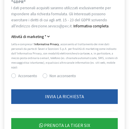
"GDPR"
I dati personali acquisiti saranno utilizzati esclusivamente per
rispondere alla richiesta formulata. Gli Interessati possono
esercitare i diritti di cui agli artt. 15 - 23 del GDPR scrivendo
all'indirizzo direzione.sevsco@pec.it.
Informativa completa
.
Attività di marketing
*
Letta e compresa l’
Informativa Privacy
, acconsento al trattamento dei miei dati
personali da parte di Severi e Scorcioni S.p.A. per finalità di marketing come indicato
dall’Informativa Privacy, con modalità elettroniche e/o cartacee, e, in particolare, a
mezzo posta ordinaria o email, telefono (es. chiamate automatizzate, SMS, sistemi di
messaggistica istantanea), e qualsiasi altro canale informatico (es. siti web, mobile
app).
Acconsento
Non acconsento
PRENOTA LA TIGER SIX