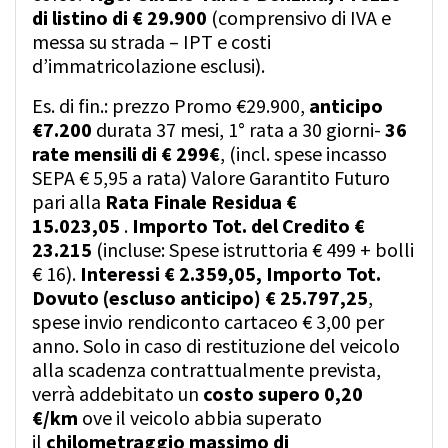
di listino di € 29.900
(comprensivo di IVA e
messa su strada – IPT e costi
d’immatricolazione esclusi).
Es. di fin.: prezzo Promo €29.900,
anticipo
€7.200
durata 37 mesi, 1° rata a 30 giorni-
36
rate mensili di € 299€
, (incl. spese incasso
SEPA € 5,95 a rata) Valore Garantito Futuro
pari alla
Rata Finale Residua €
15.023,05
.
Importo Tot. del Credito €
23.215
(incluse: Spese istruttoria € 499 + bolli
€ 16).
Interessi € 2.359,05, Importo Tot.
Dovuto
(escluso anticipo) € 25.797,25
,
spese invio rendiconto cartaceo € 3,00 per
anno. Solo in caso di restituzione del veicolo
alla scadenza contrattualmente prevista,
verrà addebitato un
costo supero 0,20
€/km
ove il veicolo abbia superato
il
chilometraggio massimo di