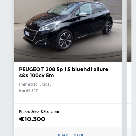
PEUGEOT 208 5p 1.5 bluehdi allure
F
s&s 100cv 5m
1
Immatric.
5/2019
Im
km
66.307
k
Prezzo Severi&Scorcioni
Pr
€10.300
€
SCHEDA VEICOLO