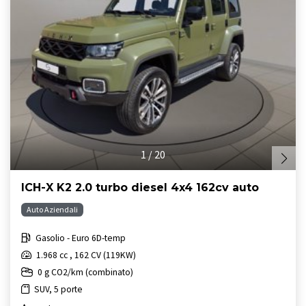
1
/
20
ICH-X K2 2.0 turbo diesel 4x4 162cv auto
Auto Aziendali
Gasolio - Euro 6D-temp
1.968 cc , 162 CV (119KW)
0 g CO2/km (combinato)
SUV, 5 porte