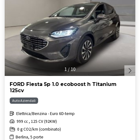
1
/
10
FORD Fiesta 5p 1.0 ecoboost h Titanium
125cv
Auto Aziendali
Elettrica/Benzina - Euro 6D-temp
999 cc , 125 CV (92KW)
0 g CO2/km (combinato)
Berlina, 5 porte