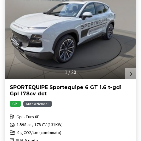
1
/
20
SPORTEQUIPE Sportequipe 6 GT 1.6 t-gdi
Gpl 178cv dct
GPL
Auto Aziendali
Gpl - Euro 6E
1.598 cc , 178 CV (131KW)
0 g CO2/km (combinato)
SUV, 5 porte