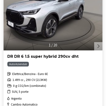
1
/
20
DR DR 6 1.5 super hybrid 290cv dht
Auto Aziendali
Elettrica/Benzina - Euro 6E
1.499 cc , 290 CV (213KW)
0 g CO2/km (combinato)
SUV, 5 porte
Argento
Cambio Automatico