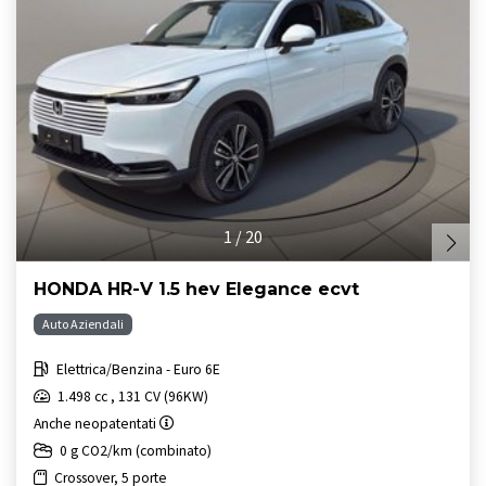
1
/
20
HONDA HR-V 1.5 hev Elegance ecvt
Auto Aziendali
Elettrica/Benzina - Euro 6E
1.498 cc , 131 CV (96KW)
Anche neopatentati
0 g CO2/km (combinato)
Crossover, 5 porte