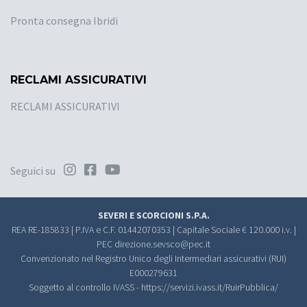
Pronta consegna Ibridi
RECLAMI ASSICURATIVI
RECLAMI ASSICURATIVI
Seguici su
SEVERI E SCORCIONI S.P.A.
REA RE-185833 | P.IVA e C.F. 01442070353 | Capitale Sociale € 120.000 i.v. |
PEC
direzione.sevsco@pec.it
Convenzionato nel Registro Unico degli Intermediari assicurativi (RUI)
E000279631
Soggetto al controllo IVASS -
https://servizi.ivass.it/RuirPubblica/