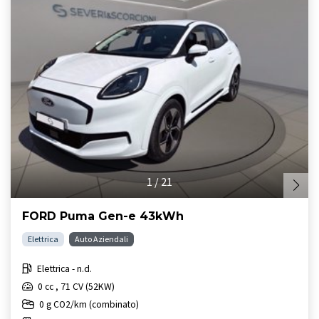
1
/
21
FORD Puma Gen-e 43kWh
Elettrica
Auto Aziendali
Elettrica - n.d.
0 cc , 71 CV (52KW)
0 g CO2/km (combinato)