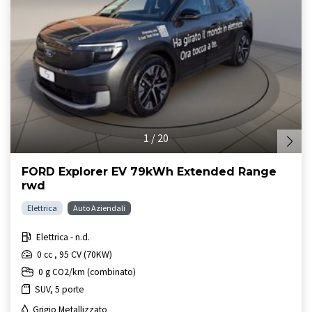
1
/
20
FORD Explorer EV 79kWh Extended Range
rwd
Elettrica
Auto Aziendali
Elettrica - n.d.
0 cc , 95 CV (70KW)
0 g CO2/km (combinato)
SUV, 5 porte
Grigio Metallizzato