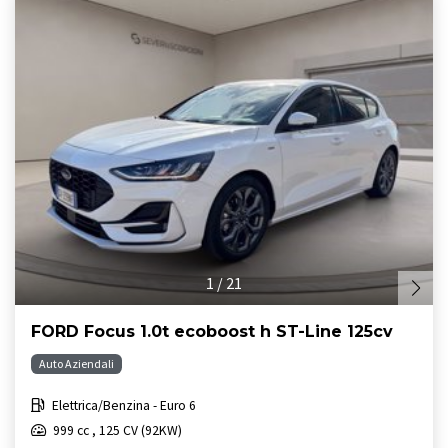
1
/
21
FORD Focus 1.0t ecoboost h ST-Line 125cv
Auto Aziendali
Elettrica/Benzina - Euro 6
999 cc , 125 CV (92KW)