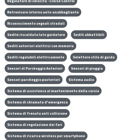
Regolatore di velocità - Cruise Control
Retrovisore interno auto-anabbagliante
Riconoscimento segnali stradali
Sedile riscaldato lato guidatore
Sedili abbattibili
Sedili anteriori elettrici con memoria
Sedili regolabili elettricamente
Selettore stile di guida
Sensori di Parcheggio Anteriori
Sensori di pioggia
Sensori parcheggio posteriori
Sistema audio
Sistema di assistenza al mantenimento della corsia
Sistema di chiamata d'emergenza
Sistema di frenata anti collisione
Sistema di regolazione dei fari
Sistema di ricarica wireless per smartphone