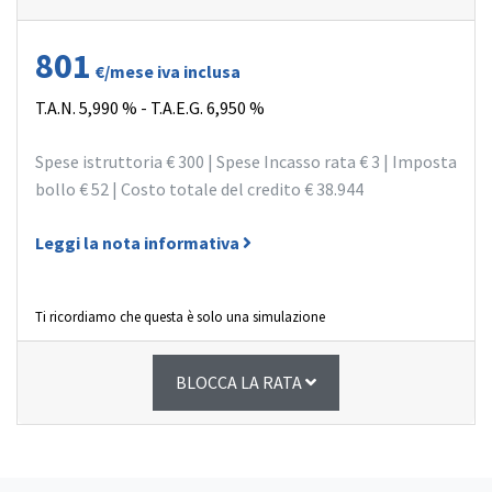
801
€/mese iva inclusa
T.A.N.
5,990 %
- T.A.E.G.
6,950 %
Spese istruttoria
€ 300
| Spese Incasso rata
€ 3
| Imposta
bollo
€ 52
| Costo totale del credito
€ 38.944
Leggi la nota informativa
Ti ricordiamo che questa è solo una simulazione
BLOCCA LA RATA