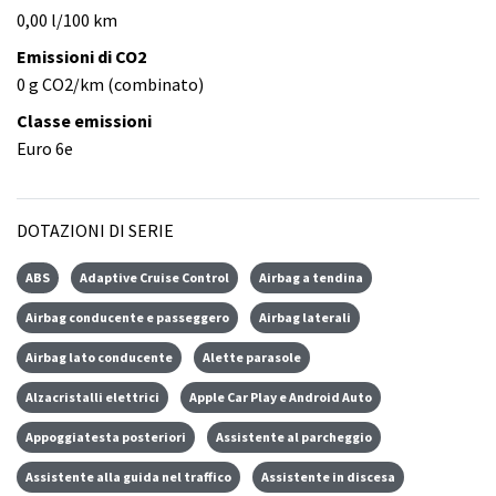
0,00 l/100 km
Emissioni di CO2
0 g CO2/km (combinato)
Classe emissioni
Euro 6e
DOTAZIONI DI SERIE
ABS
Adaptive Cruise Control
Airbag a tendina
Airbag conducente e passeggero
Airbag laterali
Airbag lato conducente
Alette parasole
Alzacristalli elettrici
Apple Car Play e Android Auto
Appoggiatesta posteriori
Assistente al parcheggio
Assistente alla guida nel traffico
Assistente in discesa