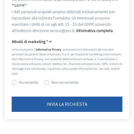
"GDPR"
I dati personali acquisiti saranno utilizzati esclusivamente per
rispondere alla richiesta formulata. Gli Interessati possono
esercitare i diritti di cui agli artt. 15 - 23 del GDPR scrivendo
all'indirizzo direzione.sevsco@pec.it.
Informativa completa
.
Attività di marketing
*
Letta e compresa l’
Informativa Privacy
, acconsento al trattamento dei miei dati
personali da parte di Severi e Scorcioni S.p.A. per finalità di marketing come indicato
dall’Informativa Privacy, con modalità elettroniche e/o cartacee, e, in particolare, a
mezzo posta ordinaria o email, telefono (es. chiamate automatizzate, SMS, sistemi di
messaggistica istantanea), e qualsiasi altro canale informatico (es. siti web, mobile
app).
Acconsento
Non acconsento