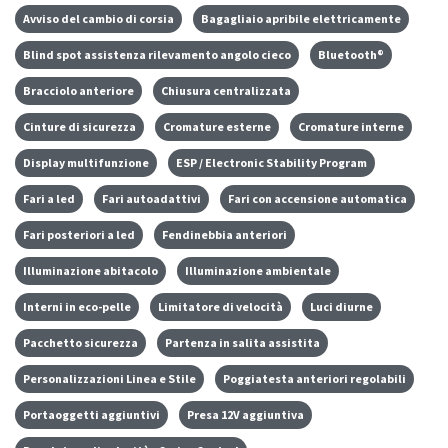
Avviso del cambio di corsia
Bagagliaio apribile elettricamente
Blind spot assistenza rilevamento angolo cieco
Bluetooth®
Bracciolo anteriore
Chiusura centralizzata
Cinture di sicurezza
Cromature esterne
Cromature interne
Display multifunzione
ESP / Electronic Stability Program
Fari a led
Fari autoadattivi
Fari con accensione automatica
Fari posteriori a led
Fendinebbia anteriori
Illuminazione abitacolo
Illuminazione ambientale
Interni in eco-pelle
Limitatore di velocità
Luci diurne
Pacchetto sicurezza
Partenza in salita assistita
Personalizzazioni Linea e Stile
Poggiatesta anteriori regolabili
Portaoggetti aggiuntivi
Presa 12V aggiuntiva