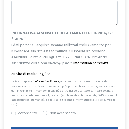
INFORMATIVA AI SENSI DEL REGOLAMENTO UE N. 2016/679
"GDPR"
I dati personali acquisiti saranno utilizzati esclusivamente per
rispondere alla richiesta formulata. Gli Interessati possono
esercitare i diritti di cui agli artt. 15 - 23 del GDPR scrivendo
all'indirizzo direzione.sevsco@pec.it.
Informativa completa
.
Attività di marketing
*
Letta e compresa l’
Informativa Privacy
, acconsento al trattamento dei miei dati
personali da parte di Severi e Scorcioni S.p.A. per finalità di marketing come indicato
dall’Informativa Privacy, con modalità elettroniche e/o cartacee, e, in particolare, a
mezzo posta ordinaria o email, telefono (es. chiamate automatizzate, SMS, sistemi di
messaggistica istantanea), e qualsiasi altro canale informatico (es. siti web, mobile
app).
Acconsento
Non acconsento