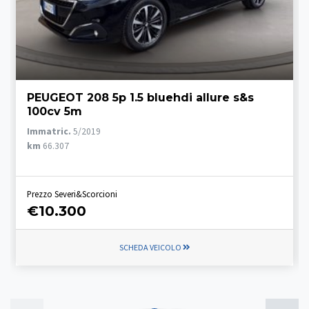
PEUGEOT 208 5p 1.5 bluehdi allure s&s
100cv 5m
Immatric.
5/2019
km
66.307
Prezzo Severi&Scorcioni
€10.300
SCHEDA VEICOLO