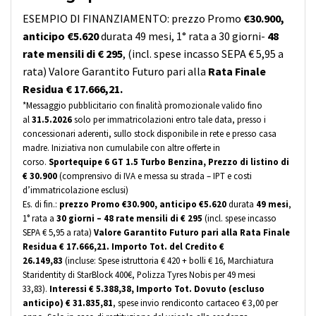
ESEMPIO DI FINANZIAMENTO: prezzo Promo
€30.900,
anticipo €5.620
durata 49 mesi, 1° rata a 30 giorni-
48
rate mensili di € 295
, (incl. spese incasso SEPA € 5,95 a
rata) Valore Garantito Futuro pari alla
Rata Finale
Residua
€ 17.666,21.
*Messaggio pubblicitario con finalità promozionale valido fino
al
31
.5.2026
solo per immatricolazioni entro tale data, presso i
concessionari aderenti, sullo stock disponibile in rete e presso casa
madre. Iniziativa non cumulabile con altre offerte in
corso.
Sportequipe 6 GT 1.5 Turbo Benzina, Prezzo di listino di
€ 30.900
(comprensivo di IVA e messa su strada – IPT e costi
d’immatricolazione esclusi)
Es. di fin.:
prezzo Promo €30.900, anticipo €5.620
durata
49 mesi
,
1° rata a
30 giorni – 48 rate mensili di € 295
(incl. spese incasso
SEPA € 5,95 a rata)
Valore Garantito Futuro pari alla Rata Finale
Residua € 17.666,21. Importo Tot. del Credito €
26.149,83
(incluse: Spese istruttoria € 420 + bolli € 16, Marchiatura
Staridentity di StarBlock 400€, Polizza Tyres Nobis per 49 mesi
33,83).
Interessi € 5.388,38, Importo Tot. Dovuto (escluso
anticipo) € 31.835,81
, spese invio rendiconto cartaceo € 3,00 per