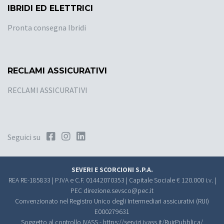
IBRIDI ED ELETTRICI
Pronta consegna Ibridi
RECLAMI ASSICURATIVI
RECLAMI ASSICURATIVI
Seguici su
SEVERI E SCORCIONI S.P.A.
REA RE-185833 | P.IVA e C.F. 01442070353 | Capitale Sociale € 120.000 i.v. |
PEC
direzione.sevsco@pec.it
Convenzionato nel Registro Unico degli Intermediari assicurativi (RUI)
E000279631
Soggetto al controllo IVASS -
https://servizi.ivass.it/RuirPubblica/