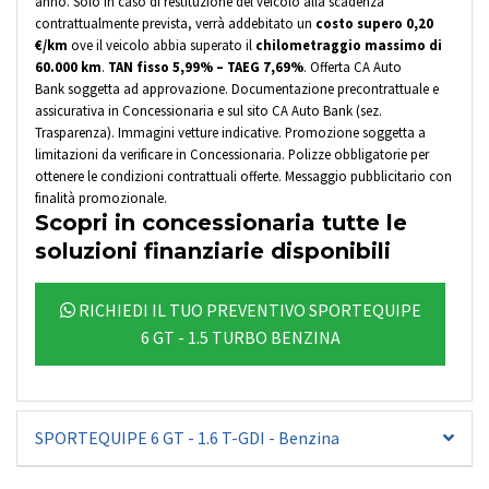
anno. Solo in caso di restituzione del veicolo alla scadenza
contrattualmente prevista, verrà addebitato un
costo supero 0,20
€/km
ove il veicolo abbia superato il
chilometraggio massimo di
60.000 km
.
TAN fisso 5,99% – TAEG 7,69%
. Offerta CA Auto
Bank soggetta ad approvazione. Documentazione precontrattuale e
assicurativa in Concessionaria e sul sito CA Auto Bank
(sez.
Trasparenza)
. Immagini vetture indicative. Promozione soggetta a
limitazioni da verificare in Concessionaria. Polizze obbligatorie per
ottenere le condizioni contrattuali offerte. Messaggio pubblicitario con
finalità promozionale.
Scopri in concessionaria tutte le
soluzioni finanziarie disponibili
RICHIEDI IL TUO PREVENTIVO SPORTEQUIPE
6 GT - 1.5 TURBO BENZINA
SPORTEQUIPE 6 GT - 1.6 T-GDI - Benzina