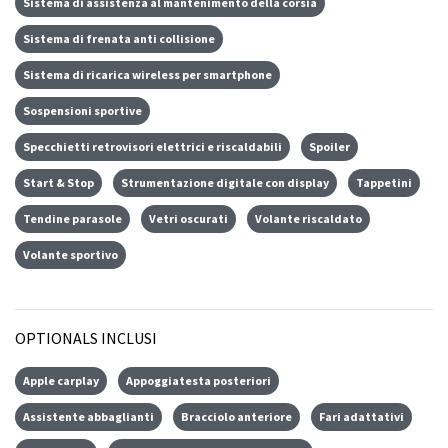
Sistema di assistenza al mantenimento della corsia
Sistema di frenata anti collisione
Sistema di ricarica wireless per smartphone
Sospensioni sportive
Specchietti retrovisori elettrici e riscaldabili
Spoiler
Start & Stop
Strumentazione digitale con display
Tappetini
Tendine parasole
Vetri oscurati
Volante riscaldato
Volante sportivo
OPTIONALS INCLUSI
Apple carplay
Appoggiatesta posteriori
Assistente abbaglianti
Bracciolo anteriore
Fari adattativi