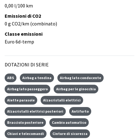
0,00 l/100 km
Emissioni di CO2
0 g CO2/km (combinato)
Classe emissioni
Euro 6d-temp
DOTAZIONI DI SERIE
ABS
Airbag a tendina
Airbag lato conducente
Airbag lato passeggero
Airbag per le ginocchia
Alette parasole
Alzacristalli elettrici
Alzacristalli elettrici posteriori
Antifurto
Bracciolo posteriore
Cambio automatico
Chiavi e telecomandi
Cinture di sicurezza