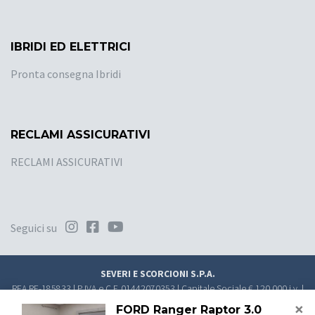
IBRIDI ED ELETTRICI
Pronta consegna Ibridi
RECLAMI ASSICURATIVI
RECLAMI ASSICURATIVI
Seguici su
SEVERI E SCORCIONI S.P.A.
REA RE-185833 | P.IVA e C.F. 01442070353 | Capitale Sociale € 120.000 i.v. |
PEC
direzione.sevsco@pec.it
×
FORD Ranger Raptor 3.0