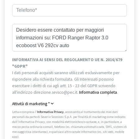
INFORMATIVA AI SENSI DEL REGOLAMENTO UE N. 2016/679
"GDPR"
I dati personali acquisiti saranno utilizzati esclusivamente per
rispondere alla richiesta formulata. Gli Interessati possono
esercitare i diritti di cui agli artt. 15 - 23 del GDPR scrivendo
all'indirizzo direzione.sevsco@pec.it.
Informativa completa
.
Attività di marketing
*
Letta e compresa l’
Informativa Privacy
, acconsento al trattamento dei miei dati
personali da parte di Severi e Scorcioni S.p.A. per finalità di marketing come indicato
dall’Informativa Privacy, con modalità elettroniche e/o cartacee, e, in particolare, a
mezzo posta ordinaria o email, telefono (es. chiamate automatizzate, SMS, sistemi di
messaggistica istantanea), e qualsiasi altro canale informatico (es. siti web, mobile
app).