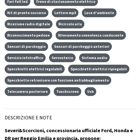
Fari full led
Freno di stazionamento elettrico
Kit di pronto soccorso
Lettore mp3
Luce d'ambiente
Ricezione radio digitale
Ricircolo aria
Riconoscimento pedone
Rilevamento sonnolenza conducente
Sensori di parcheggio
Sensori di parcheggio anteriori
Servizio infotraffico
Servosterzo
Sistema audio
Specchietti elettrici regolabili
Specchietti elettrici ripiegabili
Specchietto retrovisore con funzione antiabbagliamento
Telecamera posteriore
Touchscreen
Usb
DESCRIZIONE E NOTE
Severi&Scorcioni, concessionaria ufficiale Ford, Honda e
DR per Reggio Emilia e provincia, propone: