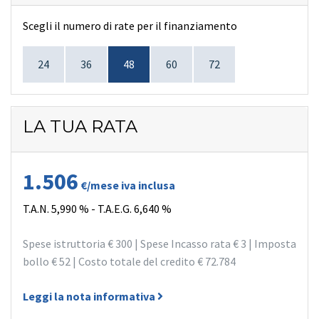
Scegli il numero di rate per il finanziamento
24
36
48
60
72
LA TUA RATA
1.506
€/mese iva inclusa
T.A.N.
5,990 %
- T.A.E.G.
6,640 %
Spese istruttoria
€ 300
| Spese Incasso rata
€ 3
| Imposta
bollo
€ 52
| Costo totale del credito
€ 72.784
Leggi la nota informativa