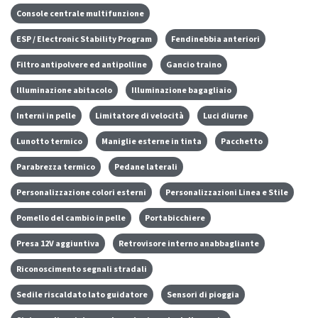
Console centrale multifunzione
ESP / Electronic Stability Program
Fendinebbia anteriori
Filtro antipolvere ed antipolline
Gancio traino
Illuminazione abitacolo
Illuminazione bagagliaio
Interni in pelle
Limitatore di velocità
Luci diurne
Lunotto termico
Maniglie esterne in tinta
Pacchetto
Parabrezza termico
Pedane laterali
Personalizzazione colori esterni
Personalizzazioni Linea e Stile
Pomello del cambio in pelle
Portabicchiere
Presa 12V aggiuntiva
Retrovisore interno anabbagliante
Riconoscimento segnali stradali
Sedile riscaldato lato guidatore
Sensori di pioggia