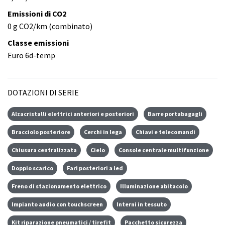
Emissioni di CO2
0 g CO2/km (combinato)
Classe emissioni
Euro 6d-temp
DOTAZIONI DI SERIE
Alzacristalli elettrici anteriori e posteriori
Barre portabagagli
Bracciolo posteriore
Cerchi in lega
Chiavi e telecomandi
Chiusura centralizzata
Cielo
Console centrale multifunzione
Doppio scarico
Fari posteriori a led
Freno di stazionamento elettrico
Illuminazione abitacolo
Impianto audio con touchscreen
Interni in tessuto
Kit riparazione pneumatici / tirefit
Pacchetto sicurezza