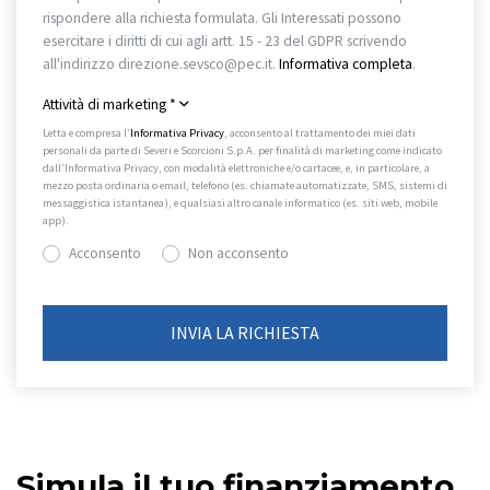
rispondere alla richiesta formulata. Gli Interessati possono
esercitare i diritti di cui agli artt. 15 - 23 del GDPR scrivendo
all'indirizzo direzione.sevsco@pec.it.
Informativa completa
.
Attività di marketing
*
Letta e compresa l’
Informativa Privacy
, acconsento al trattamento dei miei dati
personali da parte di Severi e Scorcioni S.p.A. per finalità di marketing come indicato
dall’Informativa Privacy, con modalità elettroniche e/o cartacee, e, in particolare, a
mezzo posta ordinaria o email, telefono (es. chiamate automatizzate, SMS, sistemi di
messaggistica istantanea), e qualsiasi altro canale informatico (es. siti web, mobile
app).
Acconsento
Non acconsento
Simula il tuo finanziamento