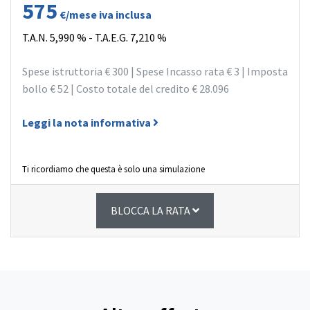
575
€/mese iva inclusa
T.A.N.
5,990 %
- T.A.E.G.
7,210 %
Spese istruttoria
€ 300
| Spese Incasso rata
€ 3
| Imposta
bollo
€ 52
| Costo totale del credito
€ 28.096
Leggi la nota informativa
Ti ricordiamo che questa è solo una simulazione
BLOCCA LA RATA