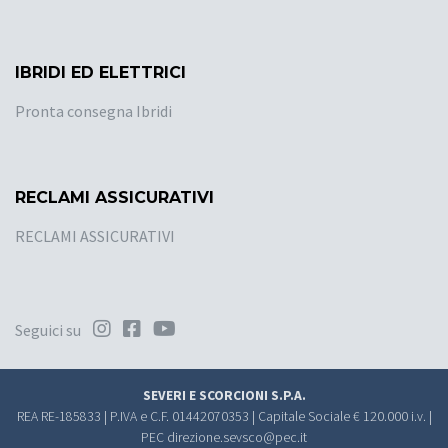
IBRIDI ED ELETTRICI
Pronta consegna Ibridi
RECLAMI ASSICURATIVI
RECLAMI ASSICURATIVI
Seguici su
SEVERI E SCORCIONI S.P.A.
REA RE-185833 | P.IVA e C.F. 01442070353 | Capitale Sociale € 120.000 i.v. |
PEC
direzione.sevsco@pec.it