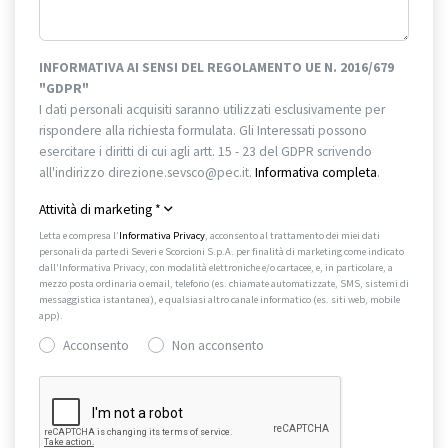
INFORMATIVA AI SENSI DEL REGOLAMENTO UE N. 2016/679
"GDPR"
I dati personali acquisiti saranno utilizzati esclusivamente per
rispondere alla richiesta formulata. Gli Interessati possono
esercitare i diritti di cui agli artt. 15 - 23 del GDPR scrivendo
all'indirizzo direzione.sevsco@pec.it.
Informativa completa
.
Attività di marketing
*
Letta e compresa l’
Informativa Privacy
, acconsento al trattamento dei miei dati
personali da parte di Severi e Scorcioni S.p.A. per finalità di marketing come indicato
dall’Informativa Privacy, con modalità elettroniche e/o cartacee, e, in particolare, a
mezzo posta ordinaria o email, telefono (es. chiamate automatizzate, SMS, sistemi di
messaggistica istantanea), e qualsiasi altro canale informatico (es. siti web, mobile
app).
Acconsento
Non acconsento