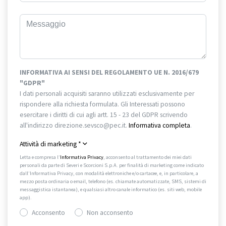
INFORMATIVA AI SENSI DEL REGOLAMENTO UE N. 2016/679
"GDPR"
I dati personali acquisiti saranno utilizzati esclusivamente per
rispondere alla richiesta formulata. Gli Interessati possono
esercitare i diritti di cui agli artt. 15 - 23 del GDPR scrivendo
all'indirizzo direzione.sevsco@pec.it.
Informativa completa
.
Attività di marketing
*
Letta e compresa l’
Informativa Privacy
, acconsento al trattamento dei miei dati
personali da parte di Severi e Scorcioni S.p.A. per finalità di marketing come indicato
dall’Informativa Privacy, con modalità elettroniche e/o cartacee, e, in particolare, a
mezzo posta ordinaria o email, telefono (es. chiamate automatizzate, SMS, sistemi di
messaggistica istantanea), e qualsiasi altro canale informatico (es. siti web, mobile
app).
Acconsento
Non acconsento