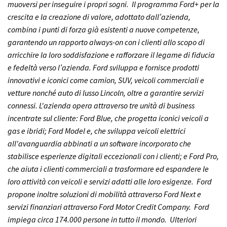
muoversi per inseguire i propri sogni. Il programma Ford+ per la
crescita e la creazione di valore, adottato dall’azienda,
combina i punti di forza già esistenti a nuove competenze,
garantendo un rapporto always-on con i clienti allo scopo di
arricchire la loro soddisfazione e rafforzare il legame di fiducia
e fedeltà verso l’azienda. Ford sviluppa e fornisce prodotti
innovativi e iconici come camion, SUV, veicoli commerciali e
vetture nonché auto di lusso Lincoln, oltre a garantire servizi
connessi. L'azienda opera attraverso tre unità di business
incentrate sul cliente: Ford Blue, che progetta iconici veicoli a
gas e ibridi; Ford Model e, che sviluppa veicoli elettrici
all'avanguardia abbinati a un software incorporato che
stabilisce esperienze digitali eccezionali con i clienti; e Ford Pro,
che aiuta i clienti commerciali a trasformare ed espandere le
loro attività con veicoli e servizi adatti alle loro esigenze. Ford
propone inoltre soluzioni di mobilità attraverso Ford Next e
servizi finanziari attraverso Ford Motor Credit Company. Ford
impiega circa 174.000 persone in tutto il mondo. Ulteriori