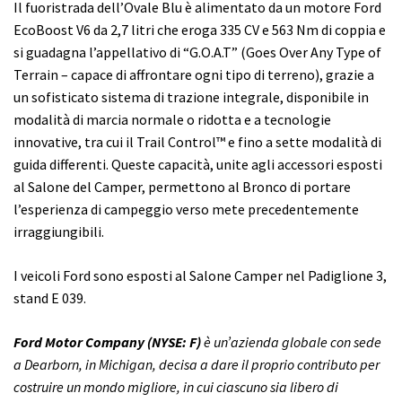
Il fuoristrada dell’Ovale Blu è alimentato da un motore Ford
EcoBoost V6 da 2,7 litri che eroga 335 CV e 563 Nm di coppia e
si guadagna l’appellativo di “G.O.A.T” (Goes Over Any Type of
Terrain – capace di affrontare ogni tipo di terreno), grazie a
un sofisticato sistema di trazione integrale, disponibile in
modalità di marcia normale o ridotta e a tecnologie
innovative, tra cui il Trail Control™ e fino a sette modalità di
guida differenti. Queste capacità, unite agli accessori esposti
al Salone del Camper, permettono al Bronco di portare
l’esperienza di campeggio verso mete precedentemente
irraggiungibili.
I veicoli Ford sono esposti al Salone Camper nel Padiglione 3,
stand E 039.
Ford Motor Company (NYSE: F)
è un’azienda globale con sede
a Dearborn, in Michigan, decisa a dare il proprio contributo per
costruire un mondo migliore, in cui ciascuno sia libero di