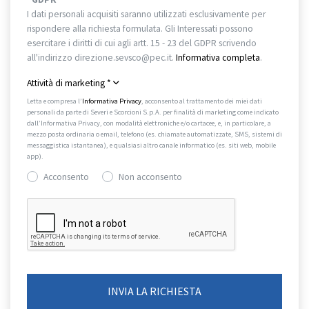
I dati personali acquisiti saranno utilizzati esclusivamente per
rispondere alla richiesta formulata. Gli Interessati possono
esercitare i diritti di cui agli artt. 15 - 23 del GDPR scrivendo
all'indirizzo direzione.sevsco@pec.it.
Informativa completa
.
Attività di marketing
*
Letta e compresa l’
Informativa Privacy
, acconsento al trattamento dei miei dati
personali da parte di Severi e Scorcioni S.p.A. per finalità di marketing come indicato
dall’Informativa Privacy, con modalità elettroniche e/o cartacee, e, in particolare, a
mezzo posta ordinaria o email, telefono (es. chiamate automatizzate, SMS, sistemi di
messaggistica istantanea), e qualsiasi altro canale informatico (es. siti web, mobile
app).
Acconsento
Non acconsento