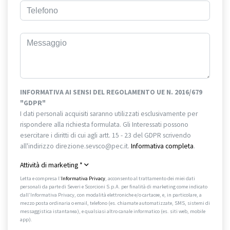
INFORMATIVA AI SENSI DEL REGOLAMENTO UE N. 2016/679
"GDPR"
I dati personali acquisiti saranno utilizzati esclusivamente per
rispondere alla richiesta formulata. Gli Interessati possono
esercitare i diritti di cui agli artt. 15 - 23 del GDPR scrivendo
all'indirizzo direzione.sevsco@pec.it.
Informativa completa
.
Attività di marketing
*
Letta e compresa l’
Informativa Privacy
, acconsento al trattamento dei miei dati
personali da parte di Severi e Scorcioni S.p.A. per finalità di marketing come indicato
dall’Informativa Privacy, con modalità elettroniche e/o cartacee, e, in particolare, a
mezzo posta ordinaria o email, telefono (es. chiamate automatizzate, SMS, sistemi di
messaggistica istantanea), e qualsiasi altro canale informatico (es. siti web, mobile
app).