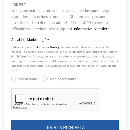
"GDPR"
I dati personali acquisiti saranno utilizzati esclusivamente per
rispondere alla richiesta formulata. Gli Interessati possono
esercitare i diritti di cui agli artt. 15 - 23 del GDPR scrivendo
all'indirizzo direzione.sevsco@pec.it.
Informativa completa
.
Attività di Marketing
*
Letta e compresa l’
Informativa Privacy
, acconsento al trattamento dei miei dati
personali da parte di Severi e Scorcioni S.p.A. per finalità di marketing come indicato
dall’Informativa Privacy, con modalità elettroniche e/o cartacee, e, in particolare, a
mezzo posta ordinaria o email, telefono (es. chiamate automatizzate, SMS, sistemi di
messaggistica istantanea), e qualsiasi altro canale informatico (es. siti web, mobile
app).
Acconsento
Non acconsento