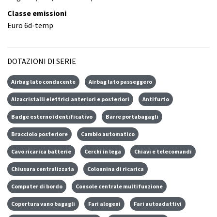
Classe emissioni
Euro 6d-temp
DOTAZIONI DI SERIE
Airbag lato conducente
Airbag lato passeggero
Alzacristalli elettrici anteriori e posteriori
Antifurto
Badge esterno identificativo
Barre portabagagli
Bracciolo posteriore
Cambio automatico
Cavo ricarica batterie
Cerchi in lega
Chiavi e telecomandi
Chiusura centralizzata
Colonnina di ricarica
Computer di bordo
Console centrale multifunzione
Copertura vano bagagli
Fari alogeni
Fari autoadattivi