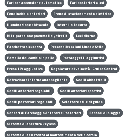
Fari con accensione automatica
Fari posteriori a led
Fendinebbia anteriori
Freno di stazionamento elettrico
Illuminazione abitacolo
Interni in tessuto
Kit riparazione pneumatici / tirefit
Luci diurne
Pacchetto sicurezza
Personalizzazioni Linea e Stile
Pomello del cambio in pelle
Portaoggetti aggiuntivi
Presa 12V aggiuntiva
Regolatore di velocità - Cruise Control
Retrovisore interno anabbagliante
Sedili abbattibili
Sedili anteriori regolabili
Sedili anteriori sportivi
Sedili posteriori regolabili
Selettore stile di guida
Sensori di Parcheggio Anterori e Posteriori
Sensori di pioggia
Sistema di apertura keyless
Sistema di assistenza al mantenimento della corsia