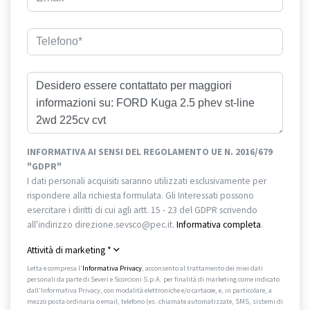
INFORMATIVA AI SENSI DEL REGOLAMENTO UE N. 2016/679
"GDPR"
I dati personali acquisiti saranno utilizzati esclusivamente per
rispondere alla richiesta formulata. Gli Interessati possono
esercitare i diritti di cui agli artt. 15 - 23 del GDPR scrivendo
all'indirizzo direzione.sevsco@pec.it.
Informativa completa
.
Attività di marketing
*
Letta e compresa l’
Informativa Privacy
, acconsento al trattamento dei miei dati
personali da parte di Severi e Scorcioni S.p.A. per finalità di marketing come indicato
dall’Informativa Privacy, con modalità elettroniche e/o cartacee, e, in particolare, a
mezzo posta ordinaria o email, telefono (es. chiamate automatizzate, SMS, sistemi di