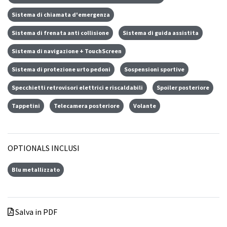
Sistema di chiamata d'emergenza
Sistema di frenata anti collisione
Sistema di guida assistita
Sistema di navigazione + TouchScreen
Sistema di protezione urto pedoni
Sospensioni sportive
Specchietti retrovisori elettrici e riscaldabili
Spoiler posteriore
Tappetini
Telecamera posteriore
Volante
OPTIONALS INCLUSI
Blu metallizzato
Salva in PDF