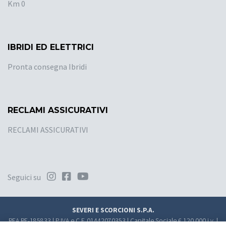
Km 0
IBRIDI ED ELETTRICI
Pronta consegna Ibridi
RECLAMI ASSICURATIVI
RECLAMI ASSICURATIVI
Seguici su
SEVERI E SCORCIONI S.P.A.
REA RE-185833 | P.IVA e C.F. 01442070353 | Capitale Sociale € 120.000 i.v. |