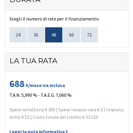
Scegli il numero di rate per il finanziamento
24
36
48
60
72
LA TUA RATA
688
€/mese iva inclusa
T.A.N.
5,990 %
- T.A.E.G.
7,060 %
Spese istruttoria
€ 300
| Spese Incasso rata
€ 3
| Imposta
bollo
€ 52
| Costo totale del credito
€ 33.520
Leggi la nota informativa