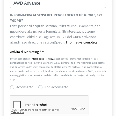
INFORMATIVA AI SENSI DEL REGOLAMENTO UE N. 2016/679
"GDPR"
I dati personali acquisiti saranno utilizzati esclusivamente per
rispondere alla richiesta formulata. Gli Interessati possono
esercitare i diritti di cui agli artt. 15 - 23 del GDPR scrivendo
all'indirizzo direzione.sevsco@pec.it.
Informativa completa
.
Attività di Marketing
*
Letta e compresa l’
Informativa Privacy
, acconsento al trattamento dei miei dati
personali da parte di Severi e Scorcioni S.p.A. per finalità di marketing come indicato
dall’Informativa Privacy, con modalità elettroniche e/o cartacee, e, in particolare, a
mezzo posta ordinaria o email, telefono (es. chiamate automatizzate, SMS, sistemi di
messaggistica istantanea), e qualsiasi altro canale informatico (es. siti web, mobile
app).
Acconsento
Non acconsento