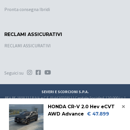
Pronta consegna Ibridi
RECLAMI ASSICURATIVI
RECLAMI ASSICURATIVI
Seguici su
SEVERI E SCORCIONI S.P.A.
REA RE-185833 | P.IVA e C.F. 01442070353 | Capitale Sociale € 120.000 i.v. |
PEC
direzione.sevsco@pec.it
×
HONDA CR-V 2.0 Hev eCVT
Convenzionato nel Registro Unico degli Intermediari assicurativi (RUI)
AWD Advance
€ 47.899
E000279631
Soggetto al controllo IVASS -
https://servizi.ivass.it/RuirPubblica/