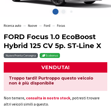
Ricerca auto
Nuove
Ford
Focus
FORD Focus 1.0 EcoBoost
Hybrid 125 CV 5p. ST-Line X
Nuovo Pronta Consegna
Ecobonus
VENDUTA!
Troppo tardi! Purtroppo questo veicolo
non è più disponibile
Non temere,
consulta in nostro stock
, potresti trovare
altri veicoli simili a questo.