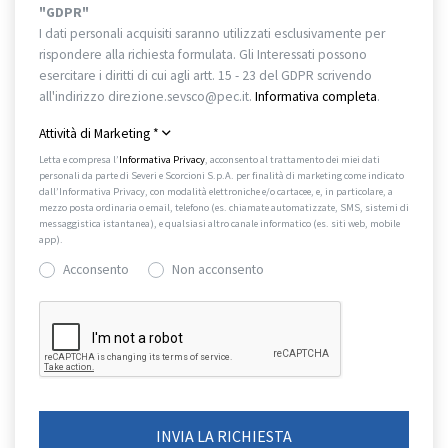
"GDPR"
I dati personali acquisiti saranno utilizzati esclusivamente per
rispondere alla richiesta formulata. Gli Interessati possono
esercitare i diritti di cui agli artt. 15 - 23 del GDPR scrivendo
all'indirizzo direzione.sevsco@pec.it.
Informativa completa
.
Attività di Marketing
*
Letta e compresa l’
Informativa Privacy
, acconsento al trattamento dei miei dati
personali da parte di Severi e Scorcioni S.p.A. per finalità di marketing come indicato
dall’Informativa Privacy, con modalità elettroniche e/o cartacee, e, in particolare, a
mezzo posta ordinaria o email, telefono (es. chiamate automatizzate, SMS, sistemi di
messaggistica istantanea), e qualsiasi altro canale informatico (es. siti web, mobile
app).
Acconsento
Non acconsento