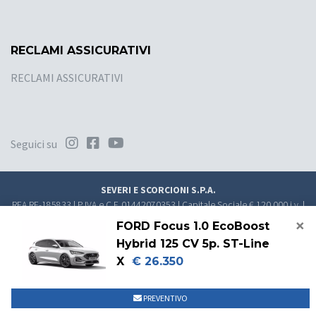
RECLAMI ASSICURATIVI
RECLAMI ASSICURATIVI
Seguici su
SEVERI E SCORCIONI S.P.A.
REA RE-185833 | P.IVA e C.F. 01442070353 | Capitale Sociale € 120.000 i.v. |
PEC
direzione.sevsco@pec.it
×
FORD Focus 1.0 EcoBoost
Convenzionato nel Registro Unico degli Intermediari assicurativi (RUI)
Hybrid 125 CV 5p. ST-Line
E000279631
X
€ 26.350
Soggetto al controllo IVASS -
https://servizi.ivass.it/RuirPubblica/
Cookie Policy
Privacy Policy
Impostazioni di tracciamento
Credits
PREVENTIVO