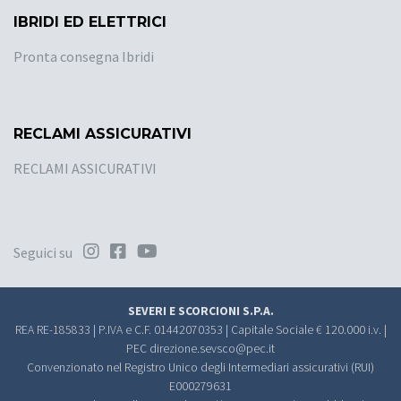
IBRIDI ED ELETTRICI
Pronta consegna Ibridi
RECLAMI ASSICURATIVI
RECLAMI ASSICURATIVI
Seguici su
SEVERI E SCORCIONI S.P.A.
REA RE-185833 | P.IVA e C.F. 01442070353 | Capitale Sociale € 120.000 i.v. |
PEC
direzione.sevsco@pec.it
Convenzionato nel Registro Unico degli Intermediari assicurativi (RUI)
E000279631